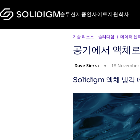
솔루션
제품
인사이트
지원
회사
기술 리소스 | 솔리다임
데이터 센
공기에서 액체로: 
Dave Sierra
18 November
Solidigm 액체 냉