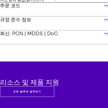
주문 코드
GENERIC SINGLE PACK
규정 준수 정보
주문 코드
SSDSC2KB076T801
ECCN
5A992C
최신: PCN | MDDS | DoC
US HTS
8523510000
CCATS
G162706
선택하다 MMID:
964249
모두 보기
PCN
PCN 번호
0000020037-00
모두 보기
MDDS
리소스 및 제품 지원
PDS 번호
48728
모두 보기
DOC
모든 솔루션 살펴보기
DoC 번호
SD1804200